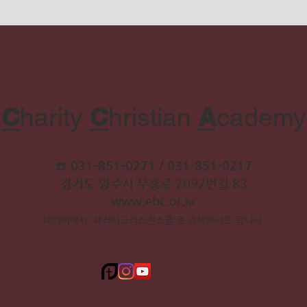
C
C
A
harity
hristian
cademy
☎ 031-851-0271 / 031-851-0217
​경기도 양주시 부흥로 2092번길 83
www.ebc.or.kr
네이버에서 '채러티크리스천스쿨'로 검색하셔도 됩니다.