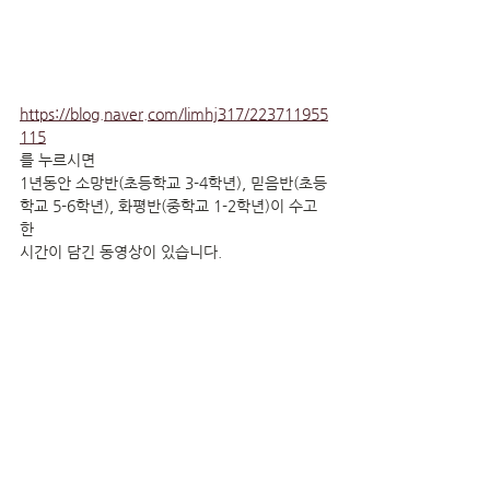
https://blog.naver.com/limhj317/223711955
115
를 누르시면
1년동안 소망반(초등학교 3-4학년), 믿음반(초등
학교 5-6학년), 화평반(중학교 1-2학년)이 수고
한
시간이 담긴 동영상이 있습니다.