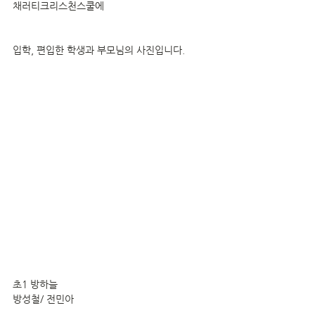
채러티크리스천스쿨에
입학, 편입한 학생과 부모님의 사진입니다.
초1 방하늘
방성철/ 전민아